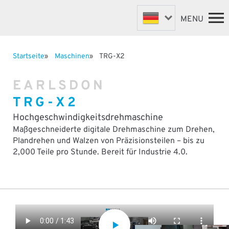
MENU
Startseite
Maschinen
TRG-X2
BEFESTIGUNGSMASCHINEN
STARTSEITE
EARLSDON
VENTILMASCHINEN
MASCHINEN
TRG-X2
MASSGESCHNEIDERTE MASCHIN
ÜBER UNS
NEWS
ROBOTER AUTOMATISIERUN
Hochgeschwindigkeitsdrehmaschine
SUPPORT & ERSATZTEILE
Maßgeschneiderte digitale Drehmaschine zum Drehen,
Plandrehen und Walzen von Präzisionsteilen – bis zu
VERTRIEBSPARTNER
2,000 Teile pro Stunde. Bereit für Industrie 4.0.
KONTAKT