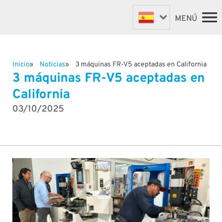
MENÚ
Inicio
Noticias
3 máquinas FR-V5 aceptadas en California
MÁQUINAS DE SUJECIÓN
INICIO
3 máquinas FR-V5 aceptadas en
MÁQUINAS DE VÁLVULAS
MÁQUINAS
California
MÁQUINAS A MEDIDA
SOBRE NOSOTROS
03/10/2025
NOTICIAS
AUTOMATIZACIÓN Y ROBÓTICA
SOPORTE Y REPUESTOS
DISTRIBUIDORES
CONTACTO