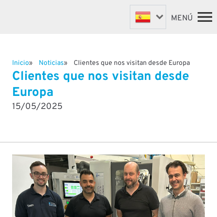
MENÚ
Inicio
Noticias
Clientes que nos visitan desde Europa
MÁQUINAS DE SUJECIÓN
INICIO
Clientes que nos visitan desde
MÁQUINAS DE VÁLVULAS
MÁQUINAS
Europa
MÁQUINAS A MEDIDA
SOBRE NOSOTROS
15/05/2025
NOTICIAS
AUTOMATIZACIÓN Y ROBÓTICA
SOPORTE Y REPUESTOS
DISTRIBUIDORES
CONTACTO