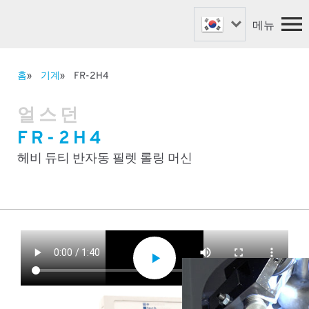
메뉴
홈
기계
FR-2H4
패스너 기계
홈
얼스던
밸브 기계
기계
FR-2H4
맞춤형 기계
회사 소개
​뉴스
로봇 자동화
헤비 듀티 반자동 필렛 롤링 머신
지원 및 예비품
전세계의 파트너
문의하기