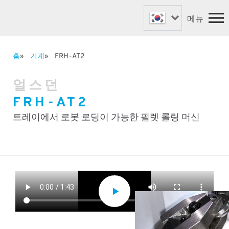
메뉴
홈
기계
FRH-AT2
패스너 기계
홈
얼스던
밸브 기계
기계
FRH-AT2
맞춤형 기계
회사 소개
​뉴스
로봇 자동화
트레이에서 로봇 로딩이 가능한 필렛 롤링 머신
지원 및 예비품
전세계의 파트너
문의하기