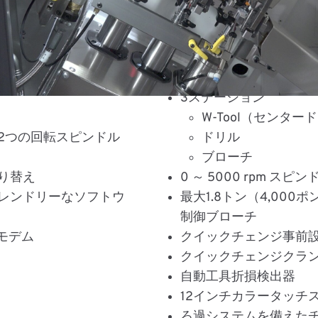
マシンの機能
ィング、フェーシン
450 mm (18 インチ
3ステーション
W-Tool（センタ
2つの回転スピンドル
ドリル
ブローチ
り替え
0 ～ 5000 rpm スピ
レンドリーなソフトウ
最大1.8トン（4,00
制御ブローチ
 モデム
クイックチェンジ事前設定
クイックチェンジクラ
自動工具折損検出器
12インチカラータッチス
ろ過システムを備えた