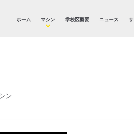
ホーム
マシン
学校区概要
ニュース
サ
ファスナーマシン
バルブマシン
特注機
マシン
ロボットオートメーショ
ン