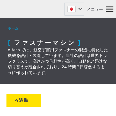
メニュー
ホーム
ファスナーマシン
ホーム
ファスナーマシン
バルブマシン
マシン
e-tech では、航空宇宙用ファスナーの製造に特化した
特注機
学校区概要
機械を設計・製造しています。当社の設計は世界トッ
ニュース
ロボットオートメーション
プクラスで、高速かつ信頼性が高く、自動化と迅速な
サポートとスペア
切り替えが統合されており、24 時間 7 日稼働するよ
取扱店
うに作られています。
接触
ろ過機