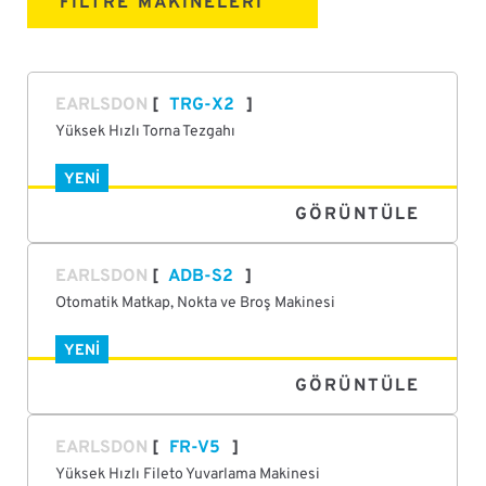
FILTRE MAKINELERI
EARLSDON
TRG-X2
Yüksek Hızlı Torna Tezgahı
YENI
GÖRÜNTÜLE
EARLSDON
ADB-S2
Otomatik Matkap, Nokta ve Broş Makinesi
YENI
GÖRÜNTÜLE
EARLSDON
FR-V5
Yüksek Hızlı Fileto Yuvarlama Makinesi