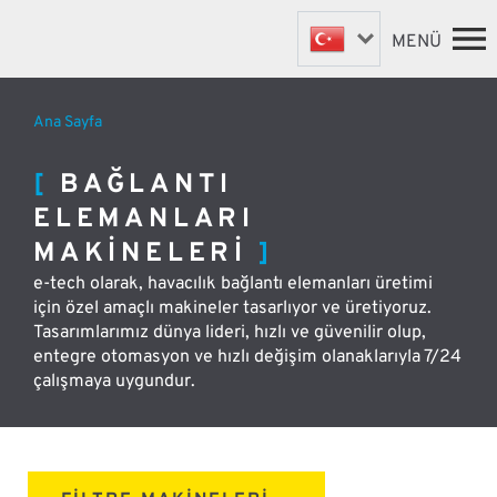
MENÜ
Ana Sayfa
BAĞLANTI ELEMANLARI MAKINELERI
ANA SAYFA
BAĞLANTI
VANA MAKINELERI
MAKINELER
ELEMANLARI
ÖZEL MAKINELER
HAKKIMIZDA
MAKINELERI
HABERLER
ROBOTIK OTOMASYON
DESTEK VE YEDEK PARÇALAR
e-tech olarak, havacılık bağlantı elemanları üretimi
için özel amaçlı makineler tasarlıyor ve üretiyoruz.
DISTRIBÜTORLER WE SATYJYLAR
Tasarımlarımız dünya lideri, hızlı ve güvenilir olup,
entegre otomasyon ve hızlı değişim olanaklarıyla 7/24
İLETIŞIM
çalışmaya uygundur.