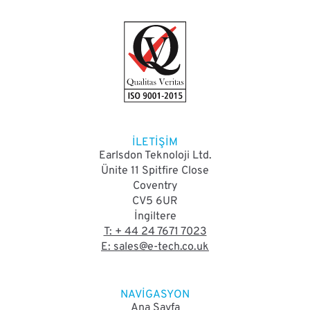
İLETIŞIM
Earlsdon Teknoloji Ltd.
Ünite 11 Spitfire Close
Coventry
CV5 6UR
İngiltere
T: + 44 24 7671 7023
E: sales@e-tech.co.uk
NAVIGASYON
Ana Sayfa